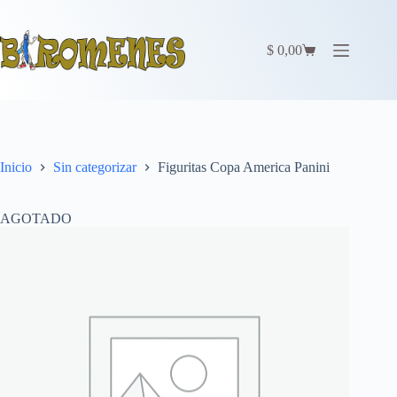
Saltar
al
contenido
$
0,00
Carro
de
compra
Inicio
Sin categorizar
Figuritas Copa America Panini
AGOTADO